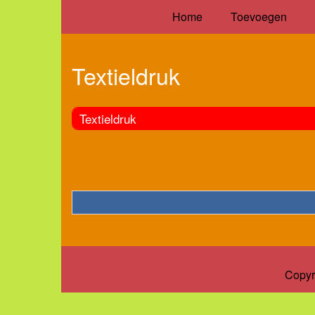
Home
Toevoegen
Textieldruk
Textieldruk
Copyr